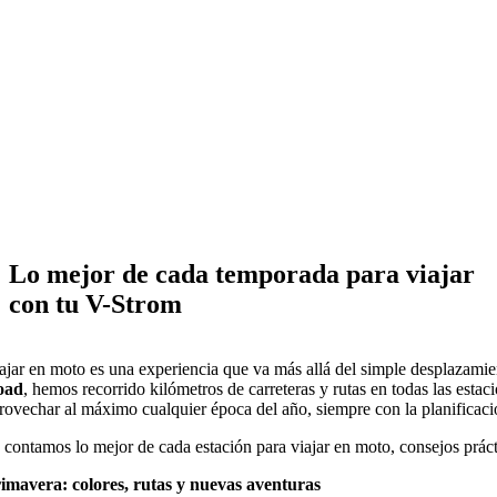
cada temporada
para viajar con
tu V-Strom
Lo mejor de cada temporada para viajar
con tu V-Strom
ajar en moto es una experiencia que va más allá del simple desplazamient
oad
, hemos recorrido kilómetros de carreteras y rutas en todas las est
rovechar al máximo cualquier época del año, siempre con la planificac
 contamos lo mejor de cada estación para viajar en moto, consejos prácti
imavera: colores, rutas y nuevas aventuras