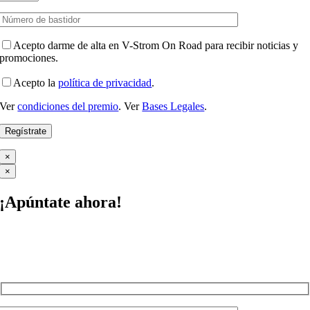
Acepto darme de alta en V-Strom On Road para recibir noticias y
promociones.
Acepto la
política de privacidad
.
Ver
condiciones del premio
. Ver
Bases Legales
.
Por favor, deja este campo vacío.
×
×
¡Apúntate ahora!