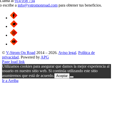
Llama al
914 058 734
o escribe a
info@vstromonroad.com
para obtener tus beneficios.
©
V-Strom On Road
2014 – 2026.
Aviso legal
.
Política de
privacidad
. Powered by
APG
Page load link
Utilizamos cookies para asegurar que damos la mejor experiencia al
usuario en nuestro sitio web. Si continúa utilizando este sitio
asumiremos que está de acuerdo.
Aceptar
Ir a Arriba