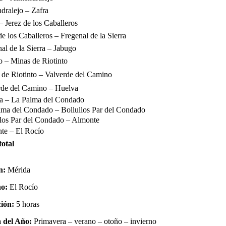
dralejo – Zafra
– Jerez de los Caballeros
de los Caballeros – Fregenal de la Sierra
al de la Sierra – Jabugo
o – Minas de Riotinto
 de Riotinto – Valverde del Camino
rde del Camino – Huelva
a – La Palma del Condado
lma del Condado – Bollullos Par del Condado
llos Par del Condado – Almonte
te – El Rocío
total
n:
Mérida
no:
El Rocío
ión:
5 horas
 del Año:
Primavera – verano – otoño – invierno