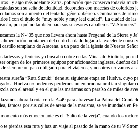
rros– y algo más adelante Zafra, población que conserva todavía mucho
caladas son su seña de identidad, decoradas con macetas de coloridos j
rculamos son alimento del tentador género ibérico. Cambiamos de ritmo
rlos I con el título de “muy noble y muy leal ciudad”. La ciudad de las
lismán, por qué no también para sus sucesores caballeros “V-Stromers”
scamos la N-435 que nos llevara ahora hasta Fregenal de la Sierra y J
 alimentación montanera del cerdo ha dado lugar a la excelente conserv
l castillo templario de Aracena, a un paso de la iglesia de Nuestra Señor
s tartessos y fenicios ya buscaba cobre en las Minas de Riotinto, pero
 ser origen de los primeros equipos por aficionados ingleses, dueños de l
sde siempre un paso obligado para el viajeros, y nosotros no vamos a 
estra sureña “Ruta Suzuki” tiene su siguiente etapa en Huelva, cuyo p
egado a Huelva no podemos perdernos un entorno natural tan singular 
zcla con el arenal y en el que las marismas son paraíso de miles de aves
lazamos ahora la ruta con la A-49 para atravesar La Palma del Condado,
dea, famosa por sus calles de arena de la marisma, se ve inundada en Pe
 momento más emocionante es el “Salto de la verja”, cuando los rocieros 
o te pierdas esta ruta y haz un viaje al pasado de la mano de tu V-Stro