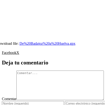
wnload file:
De%20Badajoz%20a%20Huelva.gpx
Facebook
X
Deja tu comentario
Comentar