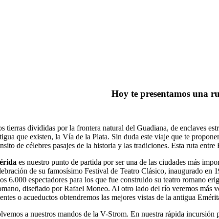
Huelva. Pasajes
de la historia
Hoy te presentamos una ru
s tierras divididas por la frontera natural del Guadiana, de enclaves e
tigua que existen, la Vía de la Plata. Sin duda este viaje que te propon
ánsito de célebres pasajes de la historia y las tradiciones. Esta ruta en
érida
es nuestro punto de partida por ser una de las ciudades más imp
lebración de su famosísimo Festival de Teatro Clásico, inaugurado en 19
os 6.000 espectadores para los que fue construido su teatro romano eri
mano, diseñado por Rafael Moneo. Al otro lado del río veremos más ves
entes o acueductos obtendremos las mejores vistas de la antigua Eméri
lvemos a nuestros mandos de la V-Strom. En nuestra rápida incursión po