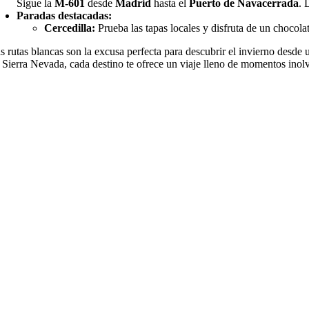
Sigue la
M-601
desde
Madrid
hasta el
Puerto de Navacerrada
. 
Paradas destacadas:
Cercedilla:
Prueba las tapas locales y disfruta de un chocola
s rutas blancas son la excusa perfecta para descubrir el invierno desde 
 Sierra Nevada, cada destino te ofrece un viaje lleno de momentos inolv