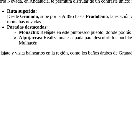
erra Nevada, en Andalucía, te permitirá disfrutar de un contraste único: 
Ruta sugerida:
Desde
Granada
, sube por la
A-395
hasta
Pradollano
, la estación
montañas nevadas.
Paradas destacadas:
Monachil:
Relájate en este pintoresco pueblo, donde podrás 
Alpujarras:
Realiza una escapada para descubrir los puebl
Mulhacén.
lájate y visita balnearios en la región, como los baños árabes de Grana