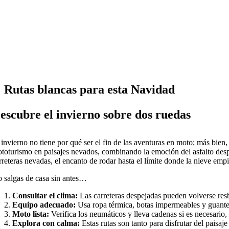
para esta
Navidad
Rutas blancas para esta Navidad
escubre el invierno sobre dos ruedas
 invierno no tiene por qué ser el fin de las aventuras en moto; más bie
toturismo en paisajes nevados, combinando la emoción del asfalto despe
rreteras nevadas, el encanto de rodar hasta el límite donde la nieve empi
 salgas de casa sin antes…
Consultar el clima:
Las carreteras despejadas pueden volverse resb
Equipo adecuado:
Usa ropa térmica, botas impermeables y guantes
Moto lista:
Verifica los neumáticos y lleva cadenas si es necesario,
Explora con calma:
Estas rutas son tanto para disfrutar del paisa