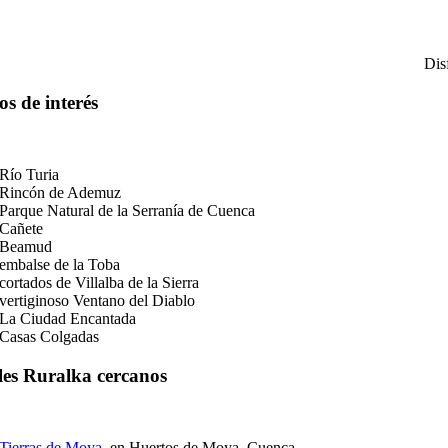
Dis
os de interés
Río Turia
Rincón de Ademuz
Parque Natural de la Serranía de Cuenca
Cañete
Beamud
embalse de la Toba
cortados de Villalba de la Sierra
vertiginoso Ventano del Diablo
La Ciudad Encantada
Casas Colgadas
les Ruralka cercanos
Tierras de Moya
, en Huertos de Moya, Cuenca