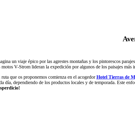
Reino de Moya
Ave
agina un viaje épico por las agrestes montañas y los pintorescos paraje
s motos V-Strom lideran la expedición por algunos de los paisajes más 
 ruta que os proponemos comienza en el acogedor
Hotel Tierras de 
da día, dependiendo de los productos locales y de temporada. Este enfo
sperdicio!