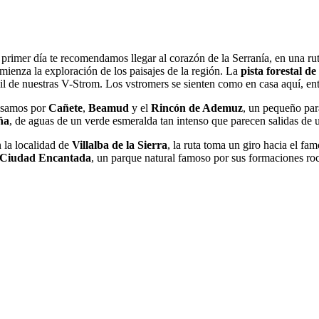
 primer día te recomendamos llegar al corazón de la Serranía, en una r
mienza la exploración de los paisajes de la región. La
pista forestal de
ail de nuestras V-Strom. Los vstromers se sienten como en casa aquí, en
samos por
Cañete
,
Beamud
y el
Rincón de Ademuz
, un pequeño para
ña
, de aguas de un verde esmeralda tan intenso que parecen salidas de u
 la localidad de
Villalba de la Sierra
, la ruta toma un giro hacia el fa
Ciudad Encantada
, un parque natural famoso por sus formaciones roc