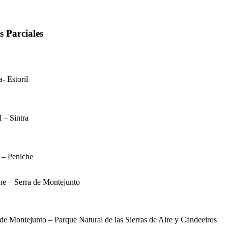
s Parciales
- Estoril
l – Sintra
a – Peniche
he
–
Serra de Montejunto
 de Montejunto
–
Parque Natural de las Sierras de Aire y Candeeiros