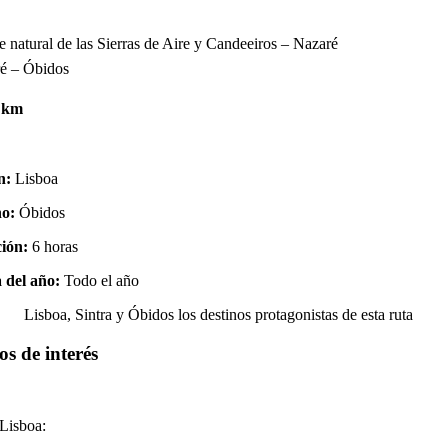
e natural de las Sierras de Aire y Candeeiros – Nazaré
ré –
Óbidos
l km
n:
Lisboa
no:
Óbidos
ión:
6 horas
 del año:
Todo el año
Lisboa, Sintra y Óbidos los destinos protagonistas de esta ruta
os de interés
Lisboa: