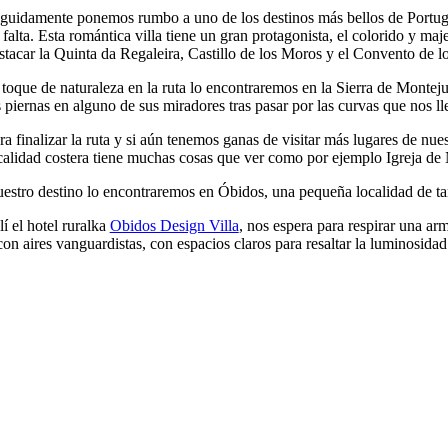
guidamente ponemos rumbo a uno de los destinos más bellos de Portug
 falta. Esta romántica villa tiene un gran protagonista, el colorido y ma
stacar la Quinta da Regaleira, Castillo de los Moros y el Convento de l
 toque de naturaleza en la ruta lo encontraremos en la Sierra de Montej
s piernas en alguno de sus miradores tras pasar por las curvas que nos ll
ra finalizar la ruta y si aún tenemos ganas de visitar más lugares de nu
calidad costera tiene muchas cosas que ver como por ejemplo Igreja de N
estro destino lo encontraremos en Óbidos, una pequeña localidad de tama
lí el hotel ruralka
Obidos Design Villa
, nos espera para respirar una ar
con aires vanguardistas, con espacios claros para resaltar la luminosidad