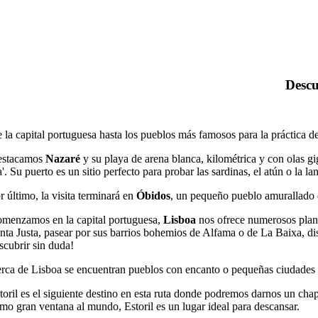
de alrededor
Descu
 la capital portuguesa hasta los pueblos más famosos para la práctica d
stacamos
Nazaré
y s
u playa de arena blanca, kilométrica y con olas gi
a'. Su puerto es un sitio perfecto para probar las sardinas, el atún o la la
r último, la visita terminará en
Óbidos
, un pequeño pueblo amurallado q
menzamos en la capital portuguesa,
Lisboa
nos ofrece numerosos planes
nta Justa, pasear por sus barrios bohemios de Alfama o de La Baixa, disf
scubrir sin duda!
rca de Lisboa se encuentran pueblos con encanto o pequeñas ciudades qu
toril es el siguiente destino en esta ruta donde podremos darnos un cha
mo gran ventana al mundo, Estoril es un lugar ideal para descansar.