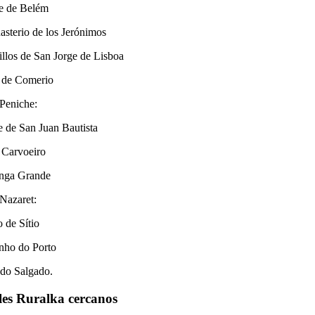
re de Belém
sterio de los Jerónimos
illos de San Jorge de Lisboa
a de
Comerio
Peniche:
e de San Juan Bautista
o
Carvoeiro
enga
Grande
Nazaret:
io de
Sítio
inho
do Porto
 do Salgado.
les Ruralka cercanos