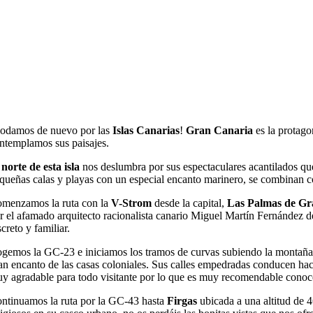
norte de Gran
Canaria
odamos de nuevo por las
Islas Canarias
!
Gran Canaria
es la protago
ntemplamos sus paisajes.
l
norte de esta isla
nos deslumbra por sus espectaculares acantilados que 
queñas calas y playas con un especial encanto marinero, se combinan co
menzamos la ruta con la
V-Strom
desde la capital,
Las Palmas de Gr
r el afamado arquitecto racionalista canario Miguel Martín Fernández de l
screto y familiar.
gemos la GC-23 e iniciamos los tramos de curvas subiendo la montañ
an encanto de las casas coloniales. Sus calles empedradas conducen hacia
y agradable para todo visitante por lo que es muy recomendable conoc
ntinuamos la ruta por la GC-43 hasta
Firgas
ubicada
a una altitud de 