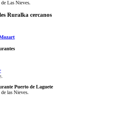
 de Las Nieves.
les Ruralka cercanos
Mozart
urantes
r
e.
urante Puerto de Laguete
 de las Nieves.