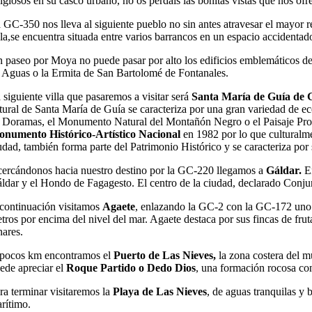
ligiosos en su casco urbano, no os perdáis las bonitas vistas que nos ofre
 GC-350 nos lleva al siguiente pueblo no sin antes atravesar el mayor r
lla,se encuentra situada entre varios barrancos en un espacio accidentad
 paseo por Moya no puede pasar por alto los edificios emblemáticos de 
 Aguas o la Ermita de San Bartolomé de Fontanales.
 siguiente villa que pasaremos a visitar será
Santa María de Guía de 
tural de Santa María de Guía se caracteriza por una gran variedad de ec
 Doramas, el Monumento Natural del Montañón Negro o el Paisaje Proteg
numento Histórico-Artístico Nacional
en 1982 por lo que culturalm
udad, también forma parte del Patrimonio Histórico y se caracteriza por s
ercándonos hacia nuestro destino por la GC-220 llegamos a
Gáldar.
E
ldar y el Hondo de Fagagesto. El centro de la ciudad, declarado Conjunt
continuación visitamos
Agaete
, enlazando la GC-2 con la GC-172 uno d
tros por encima del nivel del mar. Agaete destaca por sus fincas de frut
nares.
pocos km encontramos el
Puerto de Las Nieves,
la zona costera del mu
ede apreciar el
Roque Partido o Dedo Dios
, una formación rocosa co
ra terminar visitaremos la
Playa de Las Nieves
, de aguas tranquilas y
rítimo.